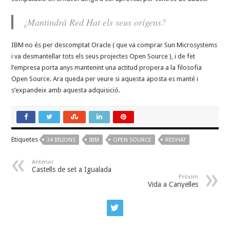
¿Mantindrà Red Hat els seus orígens?
IBM no és per descomptat Oracle ( que va comprar Sun Microsystems
i va desmantellar tots els seus projectes Open Source ), i de fet
l’empresa porta anys mantenint una actitud propera a la filosofia
Open Source. Ara queda per veure si aquesta aposta es manté i
s’expandeix amb aquesta adquisició.
Etiquetes
34 BILIONS
IBM
OPEN SOURCE
REDHAT
Anterior
Castells de set a Igualada
Pròxim
Vida a Canyelles