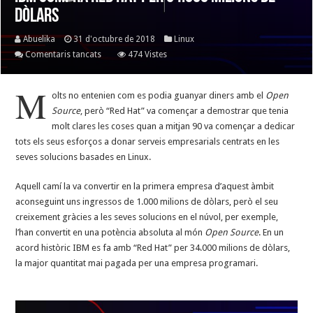
dòlars
Abuelika
31 d'octubre de 2018
Linux
a
Comentaris tancats
474 Vistes
IBM
compra
M
olts no entenien com es podia guanyar diners amb el
Open
Red
Source
, però “Red Hat” va començar a demostrar que tenia
Hat
molt clares les coses quan a mitjan 90 va començar a dedicar
per
tots els seus esforços a donar serveis empresarials centrats en les
34.000
seves solucions basades en Linux.
milions
de
Aquell camí la va convertir en la primera empresa d’aquest àmbit
dòlars
aconseguint uns ingressos de 1.000 milions de dòlars, però el seu
creixement gràcies a les seves solucions en el núvol, per exemple,
l’han convertit en una potència absoluta al món
Open Source
. En un
acord històric IBM es fa amb “Red Hat” per 34.000 milions de dòlars,
la major quantitat mai pagada per una empresa programari.