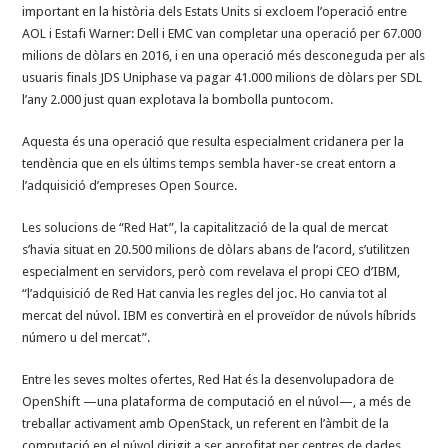
important en la història dels Estats Units si excloem l’operació entre
AOL i Estafi Warner: Dell i EMC van completar una operació per 67.000
milions de dòlars en 2016, i en una operació més desconeguda per als
usuaris finals JDS Uniphase va pagar 41.000 milions de dòlars per SDL
l’any 2.000 just quan explotava la bombolla puntocom.
Aquesta és una operació que resulta especialment cridanera per la
tendència que en els últims temps sembla haver-se creat entorn a
l’adquisició d’empreses Open Source.
Les solucions de “Red Hat”, la capitalització de la qual de mercat
s’havia situat en 20.500 milions de dòlars abans de l’acord, s’utilitzen
especialment en servidors, però com revelava el propi CEO d’IBM,
“l’adquisició de Red Hat canvia les regles del joc. Ho canvia tot al
mercat del núvol. IBM es convertirà en el proveïdor de núvols híbrids
número u del mercat”.
Entre les seves moltes ofertes, Red Hat és la desenvolupadora de
OpenShift —una plataforma de computació en el núvol—, a més de
treballar activament amb OpenStack, un referent en l’àmbit de la
computació en el núvol dirigit a ser aprofitat per centres de dades.