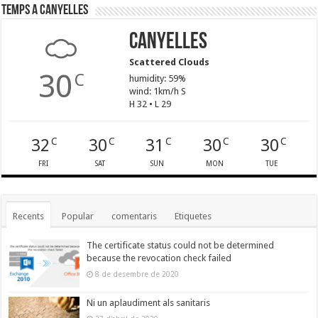
Temps a Canyelles
Canyelles
Scattered Clouds
30
C
humidity: 59%
wind: 1km/h S
H 32 • L 29
32
30
31
30
30
C
C
C
C
C
FRI
SAT
SUN
MON
TUE
Recents
Popular
comentaris
Etiquetes
The certificate status could not be determined
because the revocation check failed
8 de desembre de 2020
Ni un aplaudiment als sanitaris