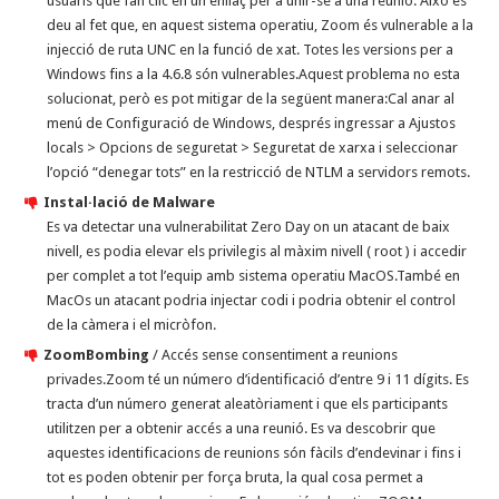
usuaris que fan clic en un enllaç per a unir-se a una reunió. Això es
deu al fet que, en aquest sistema operatiu, Zoom és vulnerable a la
injecció de ruta UNC en la funció de xat. Totes les versions per a
Windows fins a la 4.6.8 són vulnerables.Aquest problema no esta
solucionat, però es pot mitigar de la següent manera:Cal anar al
menú de Configuració de Windows, després ingressar a Ajustos
locals > Opcions de seguretat > Seguretat de xarxa i seleccionar
l’opció “denegar tots” en la restricció de NTLM a servidors remots.
Instal·lació de Malware
Es va detectar una vulnerabilitat Zero Day on un atacant de baix
nivell, es podia elevar els privilegis al màxim nivell ( root ) i accedir
per complet a tot l’equip amb sistema operatiu MacOS.També en
MacOs un atacant podria injectar codi i podria obtenir el control
de la càmera i el micròfon.
ZoomBombing
/ Accés sense consentiment a reunions
privades.Zoom té un número d’identificació d’entre 9 i 11 dígits. Es
tracta d’un número generat aleatòriament i que els participants
utilitzen per a obtenir accés a una reunió. Es va descobrir que
aquestes identificacions de reunions són fàcils d’endevinar i fins i
tot es poden obtenir per força bruta, la qual cosa permet a