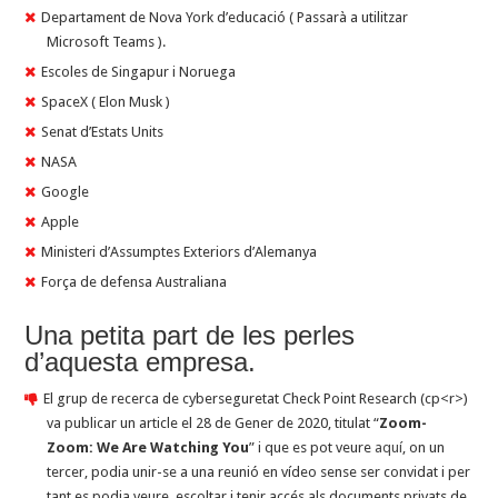
Departament de Nova York d’educació ( Passarà a utilitzar
Microsoft Teams ).
Escoles de Singapur i Noruega
SpaceX ( Elon Musk )
Senat d’Estats Units
NASA
Google
Apple
Ministeri d’Assumptes Exteriors d’Alemanya
Força de defensa Australiana
Una petita part de les perles
d’aquesta empresa.
El grup de recerca de cyberseguretat Check Point Research (cp<r>)
va publicar un article el 28 de Gener de 2020, titulat “
Zoom-
Zoom: We Are Watching You
” i que es pot veure
aquí
, on un
tercer, podia unir-se a una reunió en vídeo sense ser convidat i per
tant es podia veure, escoltar i tenir accés als documents privats de