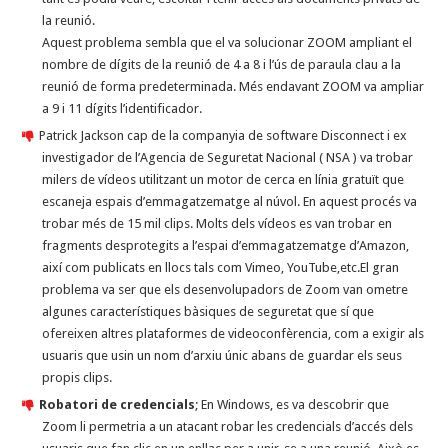
la reunió.
Aquest problema sembla que el va solucionar ZOOM ampliant el
nombre de dígits de la reunió de 4 a 8 i l’ús de paraula clau a la
reunió de forma predeterminada. Més endavant ZOOM va ampliar
a 9 i 11 dígits l’identificador.
Patrick Jackson cap de la companyia de software Disconnect i ex
investigador de l’Agencia de Seguretat Nacional ( NSA ) va trobar
milers de vídeos utilitzant un motor de cerca en línia gratuït que
escaneja espais d’emmagatzematge al núvol. En aquest procés va
trobar més de 15 mil clips. Molts dels vídeos es van trobar en
fragments desprotegits a l’espai d’emmagatzematge d’Amazon,
així com publicats en llocs tals com Vimeo, YouTube,etc.El gran
problema va ser que els desenvolupadors de Zoom van ometre
algunes característiques bàsiques de seguretat que sí que
ofereixen altres plataformes de videoconfèrencia, com a exigir als
usuaris que usin un nom d’arxiu únic abans de guardar els seus
propis clips.
Robatori de credencials
; En Windows, es va descobrir que
Zoom li permetria a un atacant robar les credencials d’accés dels