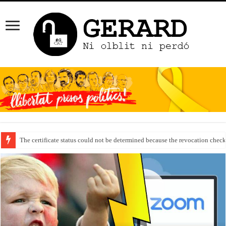
The certificate status could not be determined because the revocation check