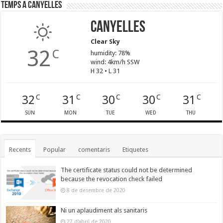
Temps a Canyelles
Canyelles
Clear Sky
32
C
humidity: 78%
wind: 4km/h SSW
H 32 • L 31
32
31
30
30
31
C
C
C
C
C
SUN
MON
TUE
WED
THU
Recents
Popular
comentaris
Etiquetes
The certificate status could not be determined
because the revocation check failed
8 de desembre de 2020
Ni un aplaudiment als sanitaris
27 d'abril de 2020