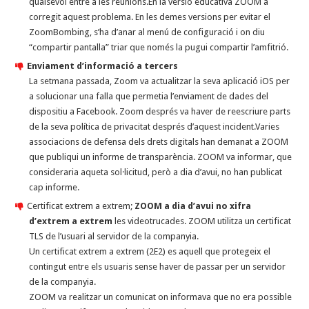
qualsevol entre a les reunions.En la versió educativa ZOOM a
corregit aquest problema. En les demes versions per evitar el
ZoomBombing, s’ha d’anar al menú de configuració i on diu
“compartir pantalla” triar que només la pugui compartir l’amfitrió.
Enviament d’informació a tercers
La setmana passada, Zoom va actualitzar la seva aplicació iOS per
a solucionar una falla que permetia l’enviament de dades del
dispositiu a Facebook. Zoom després va haver de reescriure parts
de la seva política de privacitat després d’aquest incident.Varies
associacions de defensa dels drets digitals han demanat a ZOOM
que publiqui un informe de transparència. ZOOM va informar, que
consideraria aqueta sol·licitud, però a dia d’avui, no han publicat
cap informe.
Certificat extrem a extrem;
ZOOM a dia d’avui no xifra
d’extrem a extrem
les videotrucades. ZOOM utilitza un certificat
TLS de l’usuari al servidor de la companyia.
Un certificat extrem a extrem (2E2) es aquell que protegeix el
contingut entre els usuaris sense haver de passar per un servidor
de la companyia.
ZOOM va realitzar un comunicat on informava que no era possible