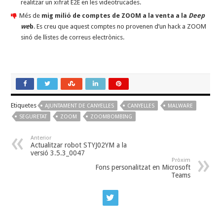
realitzar un xifrat E2E en les videotrucades.
Més de
mig milió de comptes de ZOOM a la venta a la
Deep
we
b
. Es creu que aquest comptes no provenen d’un hack a ZOOM
sinó de llistes de correus electrònics.
Etiquetes
AJUNTAMENT DE CANYELLES
CANYELLES
MALWARE
SEGURETAT
ZOOM
ZOOMBOMBING
Anterior
Actualitzar robot STYJ02YM a la
versió 3.5.3_0047
Pròxim
Fons personalitzat en Microsoft
Teams