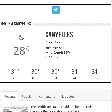
Temps a Canyelles
Canyelles
Clear Sky
28
C
humidity: 91%
wind: 2km/h SSW
H 29 • L 26
31
30
30
31
31
C
C
C
C
C
SUN
MON
TUE
WED
THU
Recents
Popular
comentaris
Etiquetes
The certificate status could not be determined
because the revocation check failed