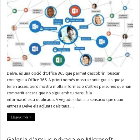
o
habilitar
Delve
Delve, és una opció d’Office 365 que permet descobrir i buscar
contingut a Office 365. A priori només mostra contingut als que ja
tenen accés, però mostra molta informació d’altres persones que han
compartit encara que no sigui amb tu perquè la
informació està duplicada. A vegades dona la sensació que quan
entres a Delve els adjunts dels teus …
Llegeix més »
Galeria d’arxius privada en Microsoft