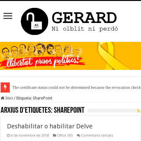
The certificate status could not be determined because the revocation check
Inici
/
Etiqueta:
SharePoint
Arxius d'etiquetes:
SharePoint
Deshabilitar o habilitar Delve
a
6 de novembre de 2018
Office 365
Comentaris tancats
Deshabilitar