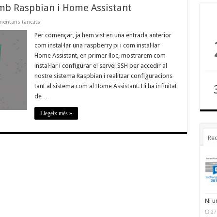
amb Raspbian i Home Assistant
a
entaris tancats
Insta·lar
i
Per començar, ja hem vist en una entrada anterior
configurar
com instal·lar una raspberry pi i com instal·lar
SSH
amb
Home Assistant, en primer lloc, mostrarem com
Raspbian
instal·lar i configurar el servei SSH per accedir al
i
Home
nostre sistema Raspbian i realitzar configuracions
Assistant
tant al sistema com al Home Assistant. Hi ha infinitat
de …
Llegeix més »
Rec
Ni u
27