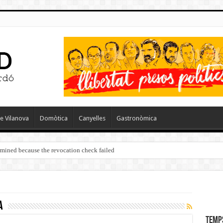
e Vilanova
Domòtica
Canyelles
Gastronòmica
ermined because the revocation check failed
a
Temp