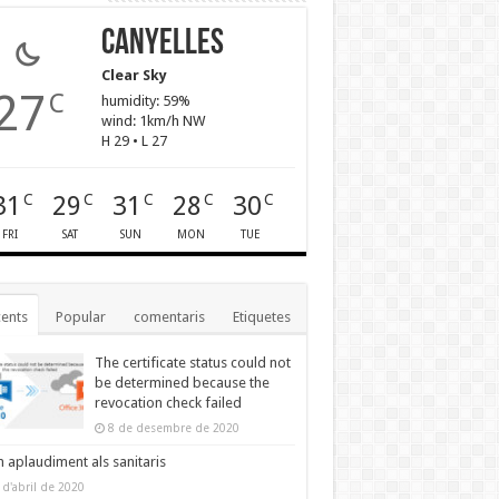
Canyelles
Clear Sky
27
C
humidity: 59%
wind: 1km/h NW
H 29 • L 27
31
29
31
28
30
C
C
C
C
C
FRI
SAT
SUN
MON
TUE
ents
Popular
comentaris
Etiquetes
The certificate status could not
be determined because the
revocation check failed
8 de desembre de 2020
n aplaudiment als sanitaris
 d'abril de 2020