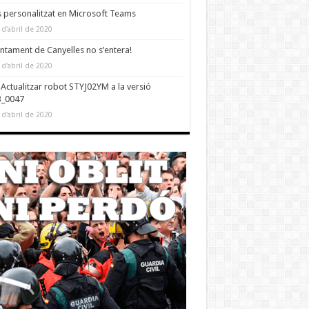
 personalitzat en Microsoft Teams
 d'abril de 2020
untament de Canyelles no s’entera!
 d'abril de 2020
Actualitzar robot STYJ02YM a la versió
3_0047
 d'abril de 2020