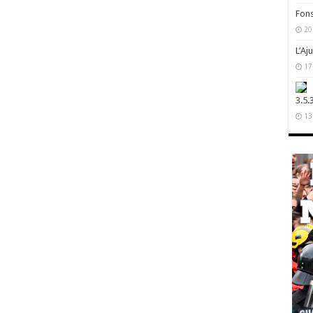
Fons
20
L’Aj
17
3.5.
13