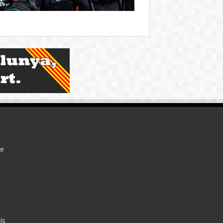
te
is