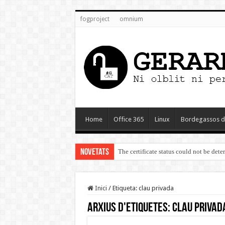
fogproject
omnium
Home
Office 365
Linux
Bordegassos d
Novetats
The certificate status could not be det
Inici
/
Etiqueta:
clau privada
Arxius d'etiquetes:
clau privad