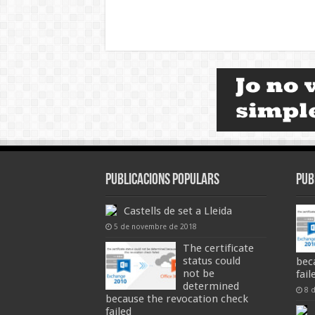
Publicacions populars
Pub
Castells de set a Lleida
5 de novembre de 2018
The certificate
status could
bec
not be
fail
determined
8 
because the revocation check
failed