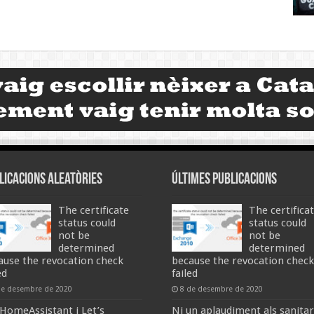
licacions aleatòries
Últimes publicacions
The certificate
The certifica
status could
status could
not be
not be
determined
determined
ause the revocation check
because the revocation check
ed
failed
de desembre de 2020
8 de desembre de 2020
HomeAssistant i Let’s
Ni un aplaudiment als sanitar