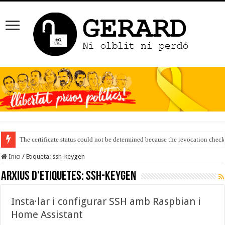
The certificate status could not be determined because the revocation check
Inici
/
Etiqueta:
ssh-keygen
Arxius d'etiquetes:
ssh-keygen
Insta·lar i configurar SSH amb Raspbian i
Home Assistant