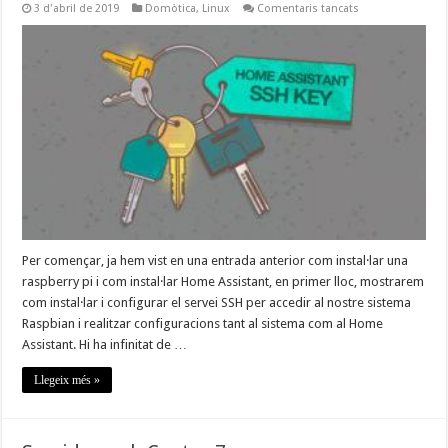
a
3 d'abril de 2019
Domòtica
,
Linux
Comentaris tancats
Insta·lar
i
configurar
SSH
amb
Raspbian
i
Home
Assistant
Per començar, ja hem vist en una entrada anterior com instal·lar una
raspberry pi i com instal·lar Home Assistant, en primer lloc, mostrarem
com instal·lar i configurar el servei SSH per accedir al nostre sistema
Raspbian i realitzar configuracions tant al sistema com al Home
Assistant. Hi ha infinitat de …
Llegeix més »