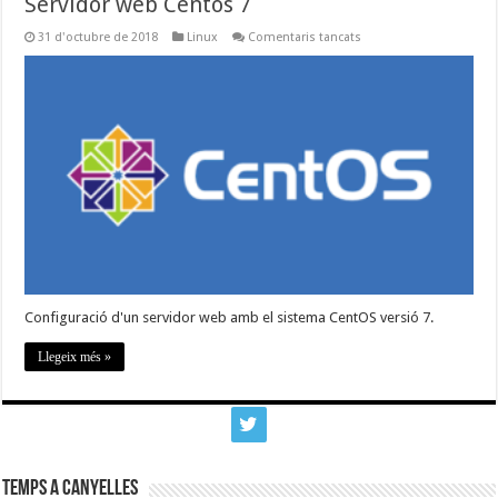
Servidor web Centos 7
a
31 d'octubre de 2018
Linux
Comentaris tancats
Servidor
web
Centos
7
Configuració d'un servidor web amb el sistema CentOS versió 7.
Llegeix més »
Temps a Canyelles