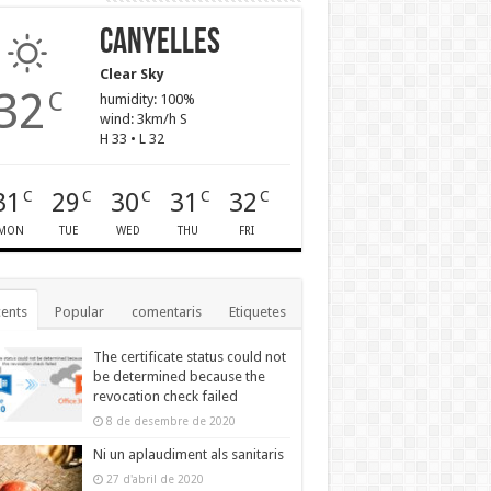
Canyelles
Clear Sky
32
C
humidity: 100%
wind: 3km/h S
H 33 • L 32
31
29
30
31
32
C
C
C
C
C
MON
TUE
WED
THU
FRI
ents
Popular
comentaris
Etiquetes
The certificate status could not
be determined because the
revocation check failed
8 de desembre de 2020
Ni un aplaudiment als sanitaris
27 d'abril de 2020