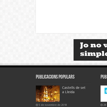
Publicacions populars
Pub
Castells de set
a Lleida
5 de novembre de 2018
28