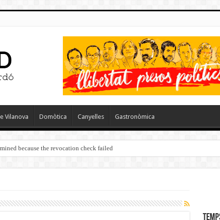
e Vilanova
Domòtica
Canyelles
Gastronòmica
ermined because the revocation check failed
Temp