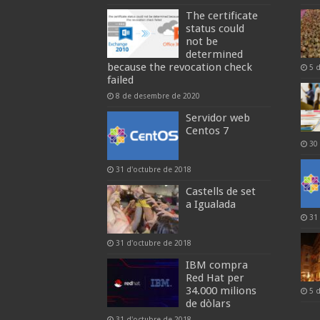
The certificate
status could
not be
determined
because the revocation check
5 
failed
8 de desembre de 2020
Servidor web
Centos 7
30
31 d'octubre de 2018
Castells de set
a Igualada
31
31 d'octubre de 2018
IBM compra
Red Hat per
34.000 milions
5 
de dòlars
31 d'octubre de 2018