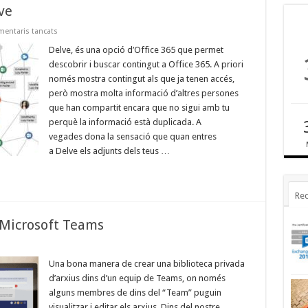
ve
a
entaris tancats
Deshabilitar
o
Delve, és una opció d’Office 365 que permet
habilitar
descobrir i buscar contingut a Office 365. A priori
Delve
només mostra contingut als que ja tenen accés,
però mostra molta informació d’altres persones
que han compartit encara que no sigui amb tu
perquè la informació està duplicada. A
vegades dona la sensació que quan entres
a Delve els adjunts dels teus …
Rec
 Microsoft Teams
Una bona manera de crear una biblioteca privada
d’arxius dins d’un equip de Teams, on només
alguns membres de dins del “Team” puguin
visualitzar i editar els arxius. Dins del nostre