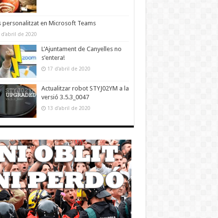
 personalitzat en Microsoft Teams
 d'abril de 2020
L’Ajuntament de Canyelles no
s’entera!
17 d'abril de 2020
Actualitzar robot STYJ02YM a la
versió 3.5.3_0047
13 d'abril de 2020