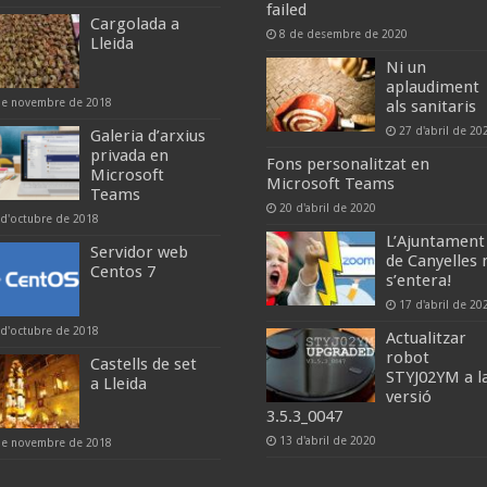
failed
Cargolada a
8 de desembre de 2020
Lleida
Ni un
aplaudiment
de novembre de 2018
als sanitaris
27 d'abril de 20
Galeria d’arxius
privada en
Fons personalitzat en
Microsoft
Microsoft Teams
Teams
20 d'abril de 2020
 d'octubre de 2018
L’Ajuntament
Servidor web
de Canyelles 
Centos 7
s’entera!
17 d'abril de 20
 d'octubre de 2018
Actualitzar
robot
Castells de set
STYJ02YM a l
a Lleida
versió
3.5.3_0047
13 d'abril de 2020
de novembre de 2018