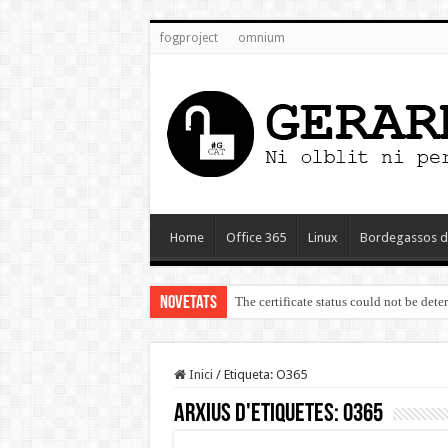
fogproject
omnium
Home
Office 365
Linux
Bordegassos d
Novetats
The certificate status could not be det
Inici
/
Etiqueta:
O365
Arxius d'etiquetes:
O365