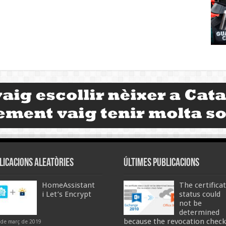
licacions aleatòries
Últimes publicacions
HomeAssistant
The certifica
i Let’s Encrypt
status could
not be
determined
because the revocation check
 de març de 2019