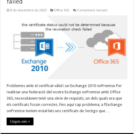
failed
a
8 de desembre de 2020
Office 365
Comentaris tancats
The
certificate
status
could
not
be
determined
because
the
revocation
check
failed
Problemes amb el certificat vàlid i un Exchange 2010 onPremise Per
realitzar una federació del nostre Exchange onPremise amb Office
365, necessitàvem tenir una sèrie de requisits, un dels quals era que
els certificats fossin correctes. Fins aquí cap problema; a l’Exchange
onPremise teníem instal·lats uns certificats de Sectigo que …
Llegeix més »