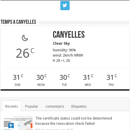
Temps a Canyelles
Canyelles
Clear Sky
26
C
humidity: 96%
wind: 2km/h WNW
H 28 • L 26
31
30
30
31
31
C
C
C
C
C
SUN
MON
TUE
WED
THU
Recents
Popular
comentaris
Etiquetes
The certificate status could not be determined
because the revocation check failed
8 de desembre de 2020