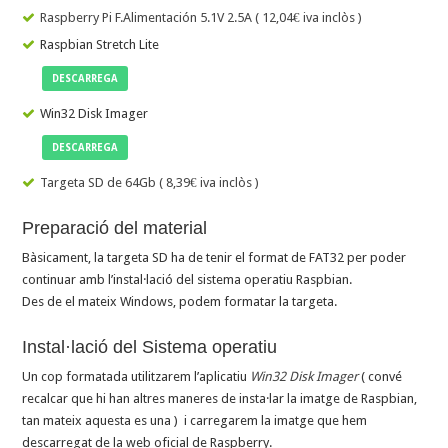
Raspberry Pi F.Alimentación 5.1V 2.5A ( 12,04€ iva inclòs )
Raspbian Stretch Lite
DESCARREGA
Win32 Disk Imager
DESCARREGA
Targeta SD de 64Gb ( 8,39€ iva inclòs )
Preparació del material
Bàsicament, la targeta SD ha de tenir el format de FAT32 per poder
continuar amb l’instal·lació del sistema operatiu Raspbian.
Des de el mateix Windows, podem formatar la targeta.
Instal·lació del Sistema operatiu
Un cop formatada utilitzarem l’aplicatiu
Win32 Disk Imager
( convé
recalcar que hi han altres maneres de insta·lar la imatge de Raspbian,
tan mateix aquesta es una ) i carregarem la imatge que hem
descarregat de la web oficial de Raspberry.