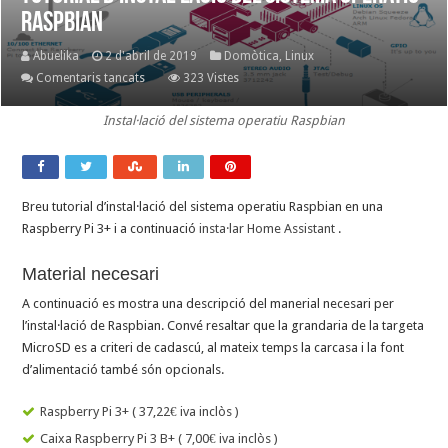
Raspbian
Abuelika
2 d'abril de 2019
Domòtica
,
Linux
a
Comentaris tancats
323 Vistes
Tutorial
Instal·lació del sistema operatiu Raspbian
d’instal·lació
del
sistema
operatiu
Breu tutorial d’instal·lació del sistema operatiu Raspbian en una
Raspbian
Raspberry Pi 3+ i a continuació
insta·lar Home Assistant
.
Material necesari
A continuació es mostra una descripció del manerial necesari per
l’instal·lació de Raspbian. Convé resaltar que la grandaria de la targeta
MicroSD es a criteri de cadascú, al mateix temps la carcasa i la font
d’alimentació també són opcionals.
Raspberry Pi 3+ ( 37,22€ iva inclòs )
Caixa Raspberry Pi 3 B+ ( 7,00€ iva inclòs )