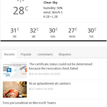
Clear Sky
28
C
humidity: 50%
wind: 2km/h S
H 28 • L 28
31
32
30
27
30
C
C
C
C
C
FRI
SAT
SUN
MON
TUE
Recents
Popular
comentaris
Etiquetes
The certificate status could not be determined
because the revocation check failed
8 de desembre de 2020
Ni un aplaudiment als sanitaris
27 d'abril de 2020
Fons personalitzat en Microsoft Teams