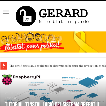
The certificate status could not be determined because the revocation check
Inici
/
Domòtica
/
Tutorial d’instal·lació del sistema operatiu
Raspbian
Tutorial d’instal·lació del sistema operatiu