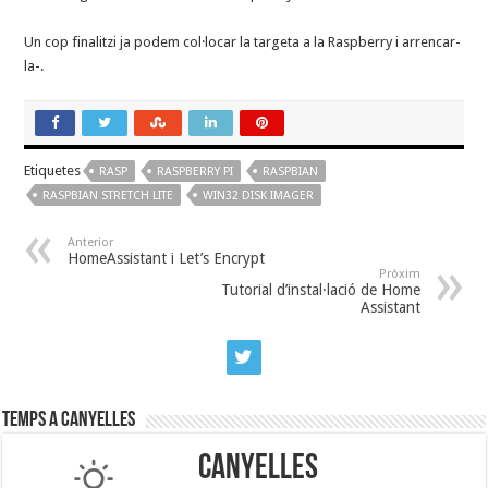
Un cop finalitzi ja podem col·locar la targeta a la Raspberry i arrencar-
la-.
Etiquetes
RASP
RASPBERRY PI
RASPBIAN
RASPBIAN STRETCH LITE
WIN32 DISK IMAGER
Anterior
HomeAssistant i Let’s Encrypt
Pròxim
Tutorial d’instal·lació de Home
Assistant
Temps a Canyelles
Canyelles