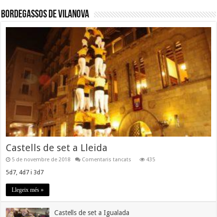
Bordegassos de Vilanova
Castells de set a Lleida
a
5 de novembre de 2018
Comentaris tancats
435
Castells
de
5d7, 4d7 i 3d7
set
a
Llegeix més »
Lleida
Castells de set a Igualada