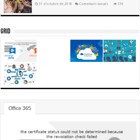
a
31 d'octubre de 2018
Comentaris tancats
336
Castells
de
set
a
Igualada
Grid
Office 365