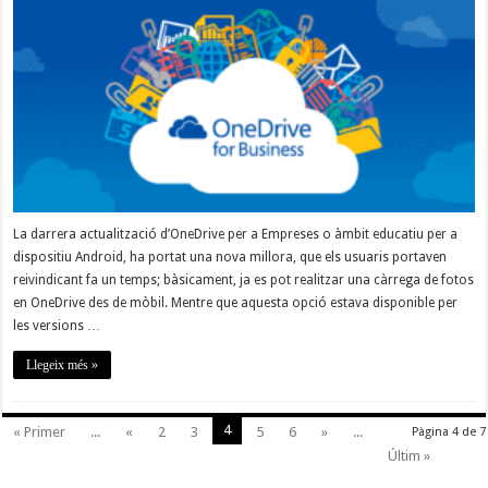
en
OneDrive
Android
per
Empreses
o
Educatiu
La darrera actualització d’OneDrive per a Empreses o àmbit educatiu per a
dispositiu Android, ha portat una nova millora, que els usuaris portaven
reivindicant fa un temps; bàsicament, ja es pot realitzar una càrrega de fotos
en OneDrive des de mòbil. Mentre que aquesta opció estava disponible per
les versions …
Llegeix més »
4
« Primer
...
«
2
3
5
6
»
...
Pàgina 4 de 7
Últim »