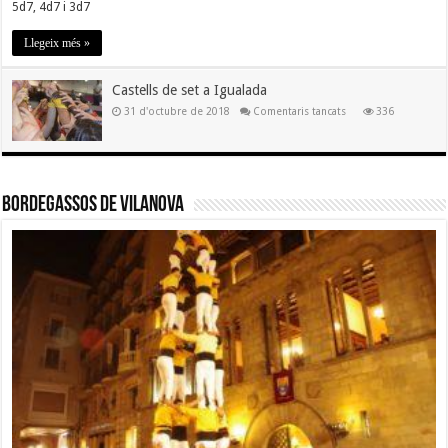
de
5d7, 4d7 i 3d7
set
a
Llegeix més »
Lleida
Castells de set a Igualada
a
31 d'octubre de 2018
Comentaris tancats
336
Castells
de
set
a
Igualada
Bordegassos de Vilanova