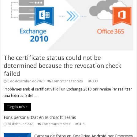
The certificate status could not be
determined because the revocation check
failed
a
8 de desembre de 2020
Comentaris tancats
333
The
certificate
Problemes amb el certificat vàlid i un Exchange 2010 onPremise Per realitzar
status
una federació del …
could
not
be
Llegeix més »
determined
because
the
Fons personalitzat en Microsoft Teams
revocation
a
20 d'abril de 2020
Comentaris tancats
415
check
Fons
failed
personalitzat
en
Carrega de fotos en OneDrive Android per Empreses