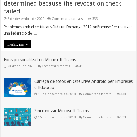
determined because the revocation check
failed
a
8 de desembre de 2020
Comentaris tancats
333
The
certificate
Problemes amb el certificat vàlid i un Exchange 2010 onPremise Per realitzar
status
una federació del …
could
not
be
Llegeix més »
determined
because
the
revocation
Fons personalitzat en Microsoft Teams
check
a
20 d'abril de 2020
Comentaris tancats
415
failed
Fons
personalitzat
en
Microsoft
Carrega de fotos en OneDrive Android per Empreses
Teams
o Educatiu
a
18 de desembre de 2018
Comentaris tancats
338
Carrega
de
fotos
en
Sincronitzar Microsoft Teams
OneDrive
Android
a
16 de novembre de 2018
Comentaris tancats
533
per
Sincronitzar
Empreses
Microsoft
o
Teams
Educatiu