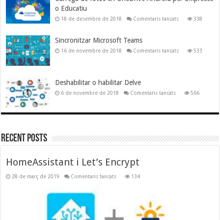
Microsoft
o Educatiu
Teams
a
18 de desembre de 2018
Comentaris tancats
338
Carrega
de
fotos
Sincronitzar Microsoft Teams
en
OneDrive
a
16 de novembre de 2018
Comentaris tancats
533
Android
Sincronitzar
per
Microsoft
Empreses
Teams
o
Educatiu
Deshabilitar o habilitar Delve
a
6 de novembre de 2018
Comentaris tancats
566
Deshabilitar
o
habilitar
Delve
Recent Posts
HomeAssistant i Let’s Encrypt
a
28 de març de 2019
Comentaris tancats
134
HomeAssistant
i
Let’s
Encrypt