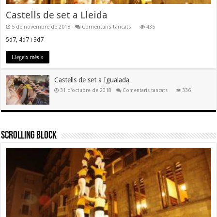
Castells de set a Lleida
a
5 de novembre de 2018
Comentaris tancats
435
Castells
de
5d7, 4d7 i 3d7
set
a
Llegeix més »
Lleida
Castells de set a Igualada
a
31 d'octubre de 2018
Comentaris tancats
336
Castells
de
set
a
Igualada
Scrolling Block