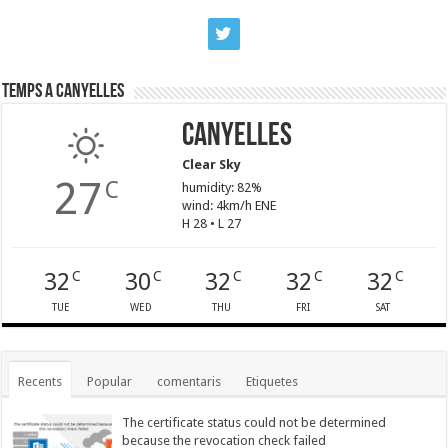
Temps a Canyelles
Canyelles
Clear Sky
27
C
humidity: 82%
wind: 4km/h ENE
H 28 • L 27
32
30
32
32
32
C
C
C
C
C
TUE
WED
THU
FRI
SAT
Recents
Popular
comentaris
Etiquetes
The certificate status could not be determined
because the revocation check failed