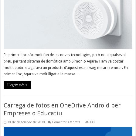
En primer lloc sóc molt fan de les noves tecnologies, però no a qualsevol
preu, per tant sistema de domòtica amb Simon o Aqara? Hem va costar
molt decidir si agafava un producte d’aquest estil, i vaig mirar i remirar. En
primer lloc, Aqara va molt lligat a la marxa …
Llegeix més »
Carrega de fotos en OneDrive Android per
Empreses o Educatiu
a
18 de desembre de 2018
Comentaris tancats
338
Carrega
de
fotos