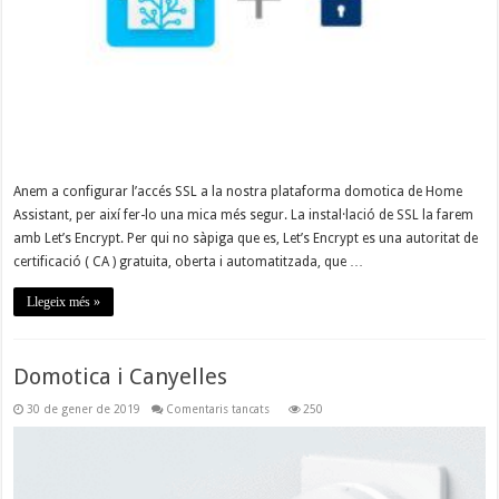
Anem a configurar l’accés SSL a la nostra plataforma domotica de Home
Assistant, per així fer-lo una mica més segur. La instal·lació de SSL la farem
amb Let’s Encrypt. Per qui no sàpiga que es, Let’s Encrypt es una autoritat de
certificació ( CA ) gratuita, oberta i automatitzada, que …
Llegeix més »
Domotica i Canyelles
a
30 de gener de 2019
Comentaris tancats
250
Domotica
i
Canyelles