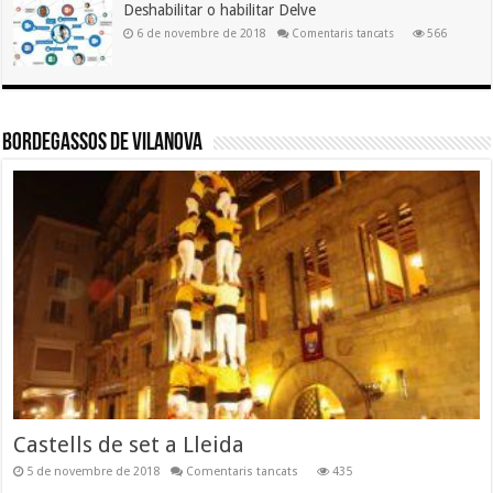
Deshabilitar o habilitar Delve
a
6 de novembre de 2018
Comentaris tancats
566
Deshabilitar
o
habilitar
Delve
Bordegassos de Vilanova
Castells de set a Lleida
a
5 de novembre de 2018
Comentaris tancats
435
Castells