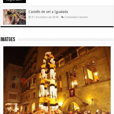
Lleida
Castells de set a Igualada
a
31 d'octubre de 2018
Comentaris tancats
Castells
de
set
a
Igualada
Imatges