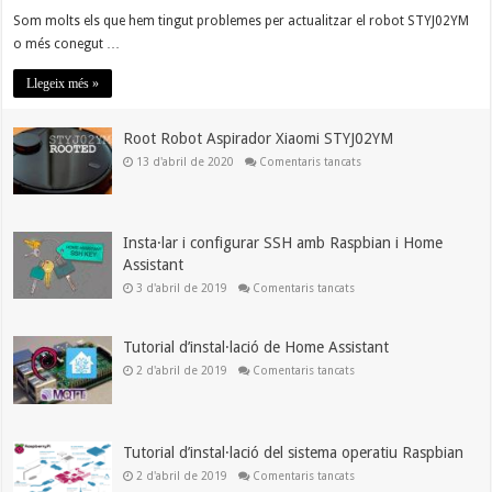
Actualitzar
robot
Som molts els que hem tingut problemes per actualitzar el robot STYJ02YM
STYJ02YM
o més conegut …
a
la
versió
Llegeix més »
3.5.3_0047
Root Robot Aspirador Xiaomi STYJ02YM
a
13 d'abril de 2020
Comentaris tancats
Root
Robot
Aspirador
Xiaomi
STYJ02YM
Insta·lar i configurar SSH amb Raspbian i Home
Assistant
a
3 d'abril de 2019
Comentaris tancats
Insta·lar
i
configurar
SSH
Tutorial d’instal·lació de Home Assistant
amb
Raspbian
a
2 d'abril de 2019
Comentaris tancats
i
Tutorial
Home
d’instal·lació
Assistant
de
Home
Assistant
Tutorial d’instal·lació del sistema operatiu Raspbian
a
2 d'abril de 2019
Comentaris tancats
Tutorial