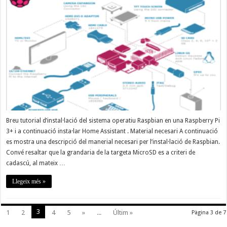
del
sistema
operatiu
Raspbian
Breu tutorial d’instal·lació del sistema operatiu Raspbian en una Raspberry Pi
3+ i a continuació insta·lar Home Assistant . Material necesari A continuació
es mostra una descripció del manerial necesari per l’instal·lació de Raspbian.
Convé resaltar que la grandaria de la targeta MicroSD es a criteri de
cadascú, al mateix …
Llegeix més »
3
1
2
4
5
»
...
Últim »
Pàgina 3 de 7