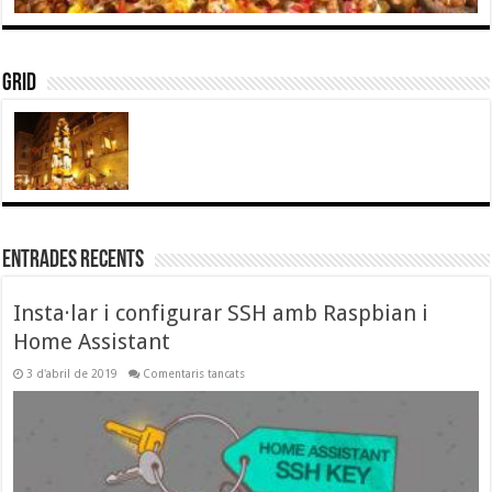
Grid
Entrades recents
Insta·lar i configurar SSH amb Raspbian i
Home Assistant
a
3 d'abril de 2019
Comentaris tancats
Insta·lar
i
configurar
SSH
amb
Raspbian
i
Home
Assistant