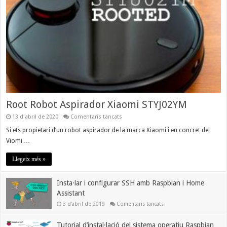
Root Robot Aspirador Xiaomi STYJ02YM
a
13 d'abril de 2020
Comentaris tancats
Root
Robot
Si ets propietari d’un robot aspirador de la marca Xiaomi i en concret del
Aspirador
Viomi …
Xiaomi
STYJ02YM
Llegeix més »
Insta·lar i configurar SSH amb Raspbian i Home
Assistant
a
3 d'abril de 2019
Comentaris tancats
Insta·lar
i
configurar
Tutorial d’instal·lació del sistema operatiu Raspbian