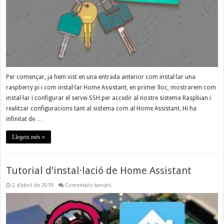
Per començar, ja hem vist en una entrada anterior com instal·lar una
raspberry pi i com instal·lar Home Assistant, en primer lloc, mostrarem com
instal·lar i configurar el servei SSH per accedir al nostre sistema Raspbian i
realitzar configuracions tant al sistema com al Home Assistant. Hi ha
infinitat de …
Llegeix més »
Tutorial d’instal·lació de Home Assistant
a
2 d'abril de 2019
Comentaris tancats
Tutorial
d’instal·lació
de
Home
Assistant