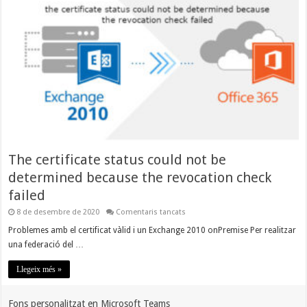
The certificate status could not be
determined because the revocation check
failed
a
8 de desembre de 2020
Comentaris tancats
The
certificate
Problemes amb el certificat vàlid i un Exchange 2010 onPremise Per realitzar
status
una federació del …
could
not
be
Llegeix més »
determined
because
the
revocation
Fons personalitzat en Microsoft Teams