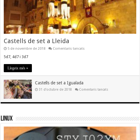
Castells de set a Lleida
a
5 de novembre de 2018
Comentaris tancats
Castells
de
5d7, 4d7 i 3d7
set
a
Llegeix més »
Lleida
Castells de set a Igualada
a
31 d'octubre de 2018
Comentaris tancats
Castells
de
set
a
Igualada
Linux