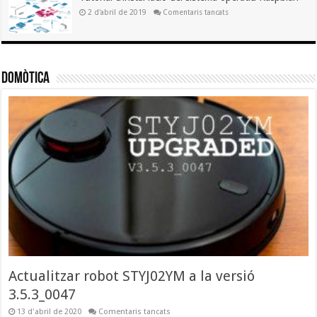
SSH
amb
a
2 d'abril de 2019
Comentaris tancats
Raspbian
Tutorial
i
d’instal·lació
Home
del
Assistant
sistema
operatiu
Raspbian
Domòtica
Actualitzar robot STYJ02YM a la versió
3.5.3_0047
a
13 d'abril de 2020
Comentaris tancats