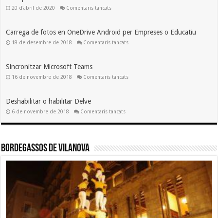
check
a
20 d'abril de 2020
Comentaris tancats
failed
Fons
personalitzat
en
Microsoft
Carrega de fotos en OneDrive Android per Empreses o Educatiu
Teams
a
18 de desembre de 2018
Comentaris tancats
Carrega
de
fotos
en
Sincronitzar Microsoft Teams
OneDrive
a
16 de novembre de 2018
Comentaris tancats
Android
Sincronitzar
per
Microsoft
Empreses
Teams
o
Deshabilitar o habilitar Delve
Educatiu
a
6 de novembre de 2018
Comentaris tancats
Deshabilitar
o
habilitar
Delve
Bordegassos de Vilanova