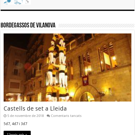
d’instal·lació
del
sistema
operatiu
Raspbian
Bordegassos de Vilanova
Castells de set a Lleida
a
5 de novembre de 2018
Comentaris tancats
Castells
de
5d7, 4d7 i 3d7
set
a
Llegeix més »