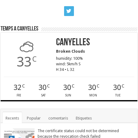
Temps a Canyelles
Canyelles
Broken Clouds
33
C
humidity: 100%
wind: 5km/h S
H 34 • L 32
32
30
30
30
30
C
C
C
C
C
FRI
SAT
SUN
MON
TUE
Recents
Popular
comentaris
Etiquetes
The certificate status could not be determined
because the revocation check failed