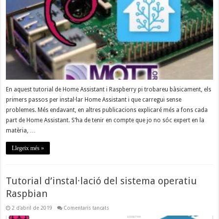
En aquest tutorial de Home Assistant i Raspberry pi trobareu bàsicament, els
primers passos per instal·lar Home Assistant i que carregui sense
problemes. Més endavant, en altres publicacions explicaré més a fons cada
part de Home Assistant. S’ha de tenir en compte que jo no sóc expert en la
matèria, …
Llegeix més »
Tutorial d’instal·lació del sistema operatiu
Raspbian
a
2 d'abril de 2019
Comentaris tancats
Tutorial
d’instal·lació