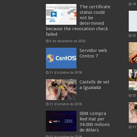
18
The certificate
status could
not be
determined
because the revocation check
failed
30
8 de desembre de 2020
Servidor web
Centos 7
31 d'octubre de 2018
Castells de set
a Igualada
30
31 d'octubre de 2018
IBM compra
Red Hat per
34.000 milions
31
de dòlars
31 d'octubre de 2018