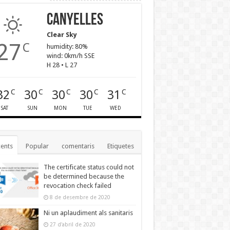
Canyelles
Clear Sky
27
C
humidity: 80%
wind: 0km/h SSE
H 28 • L 27
32
30
30
30
31
C
C
C
C
C
SAT
SUN
MON
TUE
WED
ents
Popular
comentaris
Etiquetes
The certificate status could not
be determined because the
revocation check failed
8 de desembre de 2020
Ni un aplaudiment als sanitaris
27 d'abril de 2020