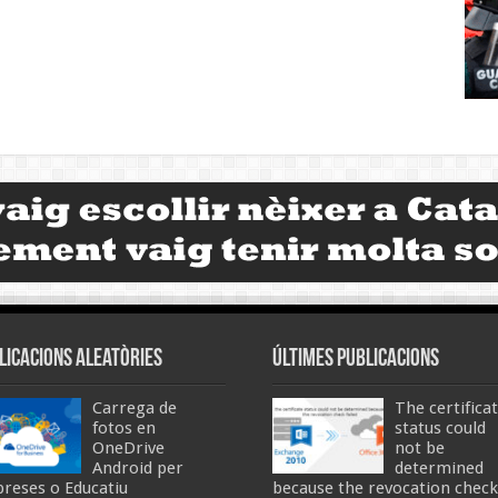
licacions aleatòries
Últimes publicacions
Carrega de
The certifica
fotos en
status could
OneDrive
not be
Android per
determined
reses o Educatiu
because the revocation check