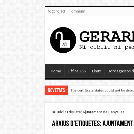
fogproject
omnium
Home
Office 365
Linux
Bordegassos d
Novetats
The certificate status could not be det
Inici
/
Etiqueta:
Ajuntament de Canyelles
Arxius d'etiquetes:
Ajuntament