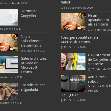
failed
 de desembre de 2018
8 de desembre de 2020
Domotica i
Canyelles
Ni un
aplaudiment
als sanitaris
 de gener de 2019
27 d'abril de 20
Ni un
Fons personalitzat en
aplaudiment
Microsoft Teams
als sanitaris
20 d'abril de 2020
27 d'abril de 2020
L’Ajuntament
Galeria d’arxius
de Canyelles 
privada en
s’entera!
Microsoft
17 d'abril de 20
Teams
Actualitzar
 d'octubre de 2018
robot
Castells de set
STYJ02YM a l
a Igualada
versió
3.5.3_0047
13 d'abril de 2020
 d'octubre de 2018