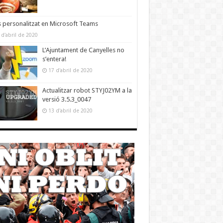
 personalitzat en Microsoft Teams
 d'abril de 2020
L’Ajuntament de Canyelles no
s’entera!
17 d'abril de 2020
Actualitzar robot STYJ02YM a la
versió 3.5.3_0047
13 d'abril de 2020