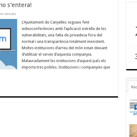
o s’entera!
a
is tancats
L’Ajuntament
de
L’Ajuntament de Canyelles segueix fent
Canyelles
videoconferències amb l’aplicació estrella de les
no
s’entera!
vulnerabilitats, una falta de privadesa fora del
normal i una transparència totalment inexistent.
Moltes institucions d’arreu del món estan deixant
d’utilitzar el servei d’aquesta companyia.
Malauradament les institucions d’aquest país els
importa tres pobles. Institucions i companyies que
Rec