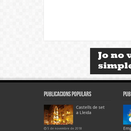
Publicacions populars
Pub
Castells de set
a Lleida
Emp
5 de novembre de 2018