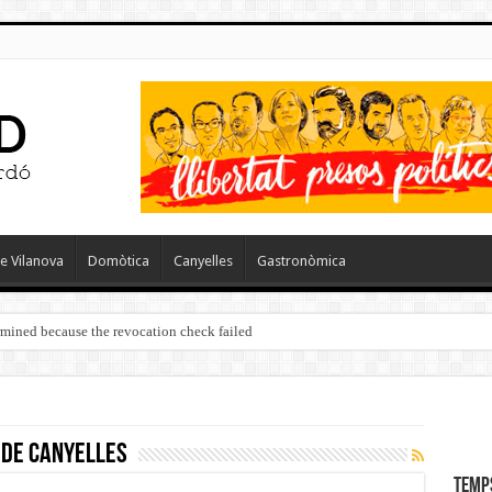
e Vilanova
Domòtica
Canyelles
Gastronòmica
ermined because the revocation check failed
 de Canyelles
Temp