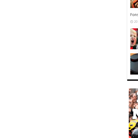
Fons
20