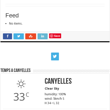
Feed
No items.
Save
Temps a Canyelles
Canyelles
Clear Sky
33
C
humidity: 100%
wind: 5km/h S
H 34 • L 32