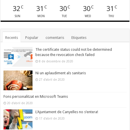
32
31
30
30
31
C
C
C
C
C
SUN
MON
TUE
WED
THU
Recents
Popular
comentaris
Etiquetes
The certificate status could not be determined
because the revocation check failed
8 de desembre de 2020
Ni un aplaudiment als sanitaris
27 d'abril de 2020
Fons personalitzat en Microsoft Teams
20 d'abril de 2020
L’Ajuntament de Canyelles no s’entera!
17 d'abril de 2020