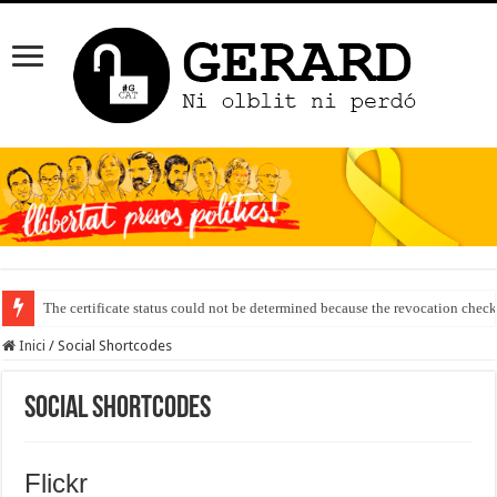
The certificate status could not be determined because the revocation check
Inici
/
Social Shortcodes
Social Shortcodes
Flickr