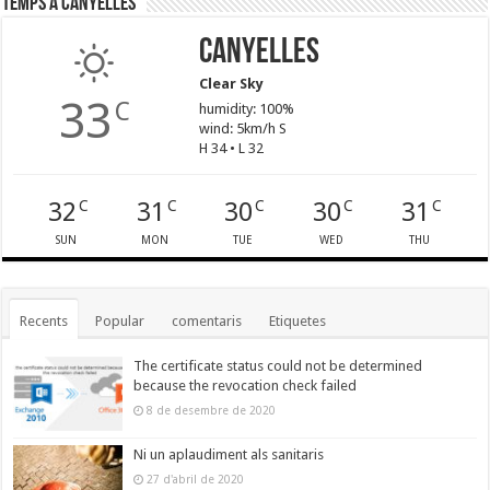
Temps a Canyelles
Canyelles
Clear Sky
33
C
humidity: 100%
wind: 5km/h S
H 34 • L 32
32
31
30
30
31
C
C
C
C
C
SUN
MON
TUE
WED
THU
Recents
Popular
comentaris
Etiquetes
The certificate status could not be determined
because the revocation check failed
8 de desembre de 2020
Ni un aplaudiment als sanitaris
27 d'abril de 2020