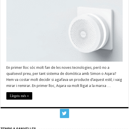
i
Canyelles
En primer lloc sóc molt fan de les noves tecnologies, però no a
qualsevol preu, per tant sistema de domòtica amb Simon o Aqara?
Hem va costar molt decidir si agafava un producte d’aquest estil, i vaig
mirar i remirar. En primer lloc, Aqara va molt lligat a la marxa …
Llegeix més »