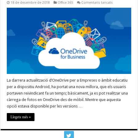
a
18 de desembre de 2018
Office 365
Comentaris tancats
Carrega
de
fotos
en
OneDrive
Android
per
Empreses
o
Educatiu
La darrera actualització d’OneDrive per a Empreses o àmbit educatiu
per a dispositiu Android, ha portat una nova millora, que els usuaris
portaven reivindicant fa un temps; bàsicament, ja es pot realitzar una
càrrega de fotos en OneDrive des de mòbil. Mentre que aquesta
opció estava disponible per les versions …
Llegeix més »