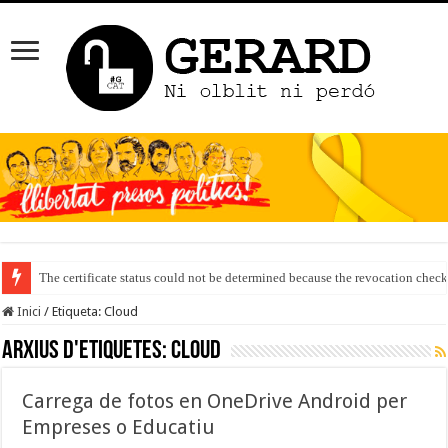
The certificate status could not be determined because the revocation check
Inici
/
Etiqueta:
Cloud
Arxius d'etiquetes:
Cloud
Carrega de fotos en OneDrive Android per
Empreses o Educatiu