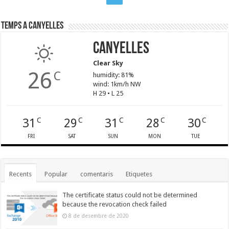
Temps a Canyelles
Canyelles
Clear Sky
26
C
humidity: 81%
wind: 1km/h NW
H 29 • L 25
31
29
31
28
30
C
C
C
C
C
FRI
SAT
SUN
MON
TUE
Recents
Popular
comentaris
Etiquetes
The certificate status could not be determined
because the revocation check failed
8 de desembre de 2020