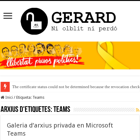
The certificate status could not be determined because the revocation check
Inici
/
Etiqueta:
Teams
Arxius d'etiquetes:
Teams
Galeria d’arxius privada en Microsoft
Teams