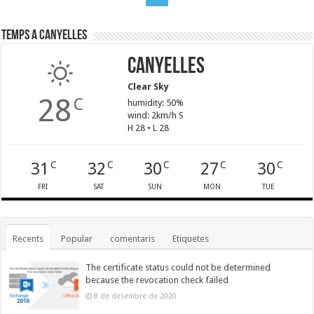
Temps a Canyelles
Canyelles
Clear Sky
28
C
humidity: 50%
wind: 2km/h S
H 28 • L 28
31
32
30
27
30
C
C
C
C
C
FRI
SAT
SUN
MON
TUE
Recents
Popular
comentaris
Etiquetes
The certificate status could not be determined
because the revocation check failed
8 de desembre de 2020