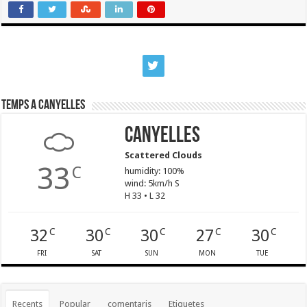
Temps a Canyelles
Canyelles
Scattered Clouds
33
C
humidity: 100%
wind: 5km/h S
H 33 • L 32
32
30
30
27
30
C
C
C
C
C
FRI
SAT
SUN
MON
TUE
Recents
Popular
comentaris
Etiquetes