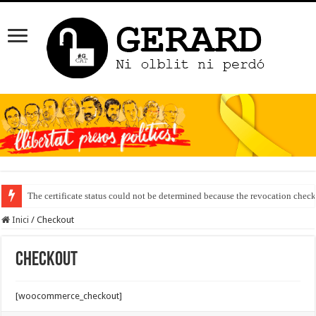
The certificate status could not be determined because the revocation check
Inici
/
Checkout
Checkout
[woocommerce_checkout]